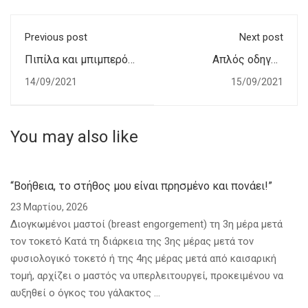
Previous post
Next post
Πιπίλα και μπιμπερό
Απλός οδηγός
είναι απαγορευτικά
θηλασμού
14/09/2021
15/09/2021
όταν θηλάζουμε
αποκλειστικά;
You may also like
“Βοήθεια, το στήθος μου είναι πρησμένο και πονάει!”
23 Μαρτίου, 2026
Διογκωμένοι μαστοί (breast engorgement) τη 3η μέρα μετά
τον τοκετό Κατά τη διάρκεια της 3ης μέρας μετά τον
φυσιολογικό τοκετό ή της 4ης μέρας μετά από καισαρική
τομή, αρχίζει ο μαστός να υπερλειτουργεί, προκειμένου να
αυξηθεί ο όγκος του γάλακτος …