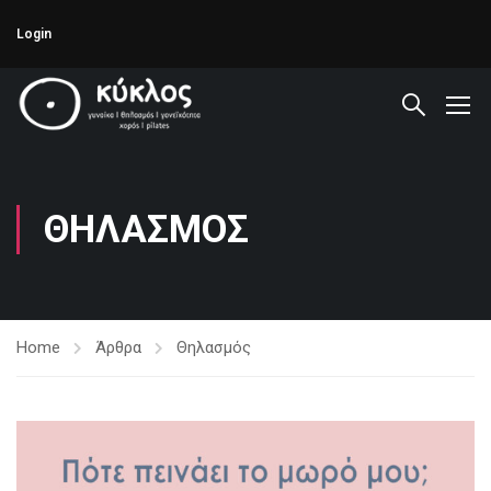
Login
ΘΗΛΑΣΜΌΣ
Home
Άρθρα
Θηλασμός