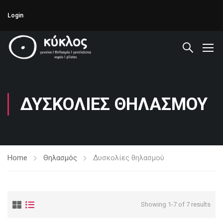
Login
ΔΥΣΚΟΛΊΕΣ ΘΗΛΑΣΜΟΎ
Home
Θηλασμός
Δυσκολίες θηλασμού
Showing 1-7 of 7 results