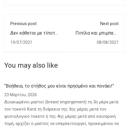
Previous post
Next post
Δεν κάθεται με τίποτα
Πιπίλα και μπιμπερό
να του αλλάξω πάνα!
είναι απαγορευτικά
19/07/2021
08/08/2021
όταν θηλάζουμε
αποκλειστικά;
You may also like
“Βοήθεια, το στήθος μου είναι πρησμένο και πονάει!”
23 Μαρτίου, 2026
Διογκωμένοι μαστοί (breast engorgement) τη 3η μέρα μετά
τον τοκετό Κατά τη διάρκεια της 3ης μέρας μετά τον
φυσιολογικό τοκετό ή της 4ης μέρας μετά από καισαρική
τομή, αρχίζει ο μαστός να υπερλειτουργεί, προκειμένου να