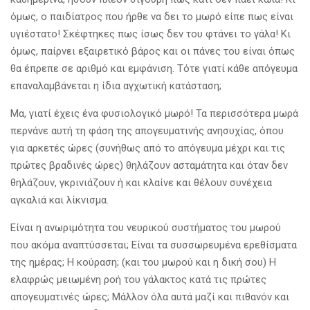
όμως, ο παιδίατρος που ήρθε να δει το μωρό είπε πως είναι
υγιέστατο! Σκέφτηκες πως ίσως δεν του φτάνει το γάλα! Κι
όμως, παίρνει εξαιρετικό βάρος και οι πάνες του είναι όπως
θα έπρεπε σε αριθμό και εμφάνιση. Τότε γιατί κάθε απόγευμα
επαναλαμβάνεται η ίδια αγχωτική κατάσταση;
Μα, γιατί έχεις ένα φυσιολογικό μωρό! Τα περισσότερα μωρά
περνάνε αυτή τη φάση της απογευματινής ανησυχίας, όπου
για αρκετές ώρες (συνήθως από το απόγευμα μέχρι και τις
πρώτες βραδινές ώρες) θηλάζουν ασταμάτητα και όταν δεν
θηλάζουν, γκρινιάζουν ή και κλαίνε και θέλουν συνέχεια
αγκαλιά και λίκνισμα.
Είναι η ανωριμότητα του νευρικού συστήματος του μωρού
που ακόμα αναπτύσσεται; Είναι τα συσσωρευμένα ερεθίσματα
της ημέρας; Η κούραση; (και του μωρού και η δική σου) Η
ελαφρώς μειωμένη ροή του γάλακτος κατά τις πρώτες
απογευματινές ώρες; Μάλλον όλα αυτά μαζί και πιθανόν και