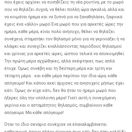
που έχεις αρχίσει να συνηθίζεις τη νέα ρουτίνα, με το μωρό
σου να θηλάζει συχνά, να θέλει πολλή ώρα αγκαλιά, αλλά και
να κοιμάται ήρεμα και να ξυπνά για να ξαναθηλάσει, ξαφνικά
έχεις ένα «άλλο» μωρό.Ένα μωρό που για αρκετές ώρες την
ημέρα, κάθε μέρα, είναι πολύ ανήσυχο, θέλει να θηλάζει
συνέχεια, σταματάει τον θηλασμό μόνο για να γκρινιάξει ή να
κλάψει και συνεχίζει εναλλάσσοντας περιόδους θηλασμού
και γρίνιας για αρκετές ώρες, ώσπου τελικά να αποκοιμηθεί.
Την πρώτη μέρα αγχώθηκες, αλλά σκέφτηκες πως απλά
έτυχε. Όμως συνέβη και τη δεύτερη μέρα και τρίτη και
τέταρτη μέρα… και κάθε μέρα περίπου την ίδια ώρα, κάθε
απόγευμα! Και κάπου εκεί άρχισες να ανησυχείς μήπως έχει
κάτι. Όμως αν είχε κάτι, δεν θα ήταν το ήρεμο μωρό που
ήξερες όλη την υπόλοιπη μέρα! Γιατί αυτή η συνεχόμενη
γκρίνια και ο ασταμάτητος θηλασμός, συμβαίνουν κάθε
απόγευμα. Μα κάθε απόγευμα!
Όταν το ίδιο σενάριο συνέχισε να επαναλαμβάνεται
καθημερινά, ήσουν πλέον σίγουρη πως κάτι δεν πάει καλά! Κι