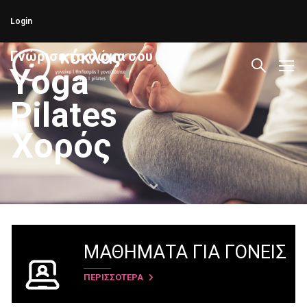
Login
Γ
ν
ώ
ρ
ι
σ
ε
τ
ο
σ
ώ
μ
α
σ
ο
υ
Y
o
g
a
P
i
l
a
t
e
s
Χ
ο
ρ
ό
ς
ΜΑΘΗΜΑΤΑ ΓΙΑ ΓΟΝΕΙΣ
ΠΕΡΙΣΣΟΤΕΡΑ