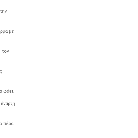
στην
έρμα με
ε τον
ς
α φάει.
 έναρξη
μό πέρα