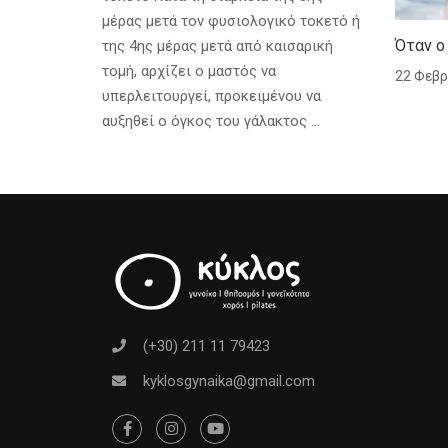
μέρας μετά τον φυσιολογικό τοκετό ή
Όταν ο
της 4ης μέρας μετά από καισαρική
τομή, αρχίζει ο μαστός να
22 Φεβρ
υπερλειτουργεί, προκειμένου να
αυξηθεί ο όγκος του γάλακτος …
(+30) 211 11 79423
kyklosgynaika@gmail.com