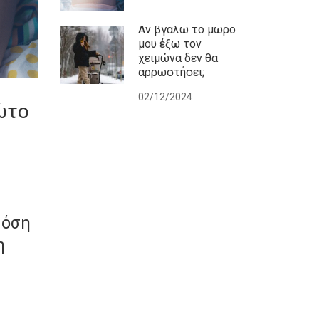
Αν βγάλω το μωρό
μου έξω τον
χειμώνα δεν θα
αρρωστήσει;
02/12/2024
ώτο
Πόση
η