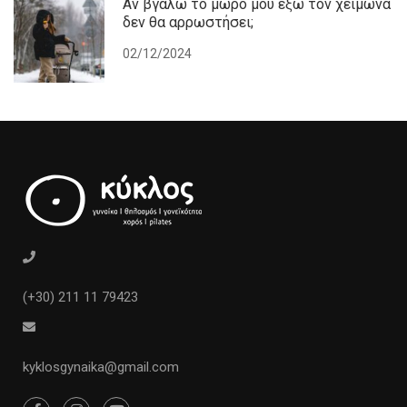
Αν βγάλω το μωρό μου έξω τον χειμώνα
δεν θα αρρωστήσει;
02/12/2024
(+30) 211 11 79423
kyklosgynaika@gmail.com