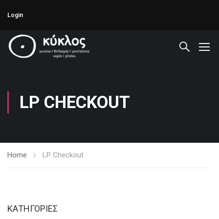
Login
LP CHECKOUT
Home
LP Checkout
KΑΤΗΓΟΡΊΕΣ