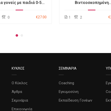
ια γονείς με παιδιά 0-5
Βιντεοσκοπημένη
ών / Βιντεοσκοπημένη
Συνάντηση / Διατροφ
Συνάντηση1
Ύπνος-Πάνα
€27.00
€
0
1
2
ΚΥΚΛΟΣ
ΣΕΜΙΝΑΡΙΑ
ΥΠ
Ο Κύκλος
Coaching
Εγ
Άρθρα
Εγκυμοσύνη
Co
Σεμινάρια
Εκπαίδευση Γονέων
Εκ
Επικοινωνία