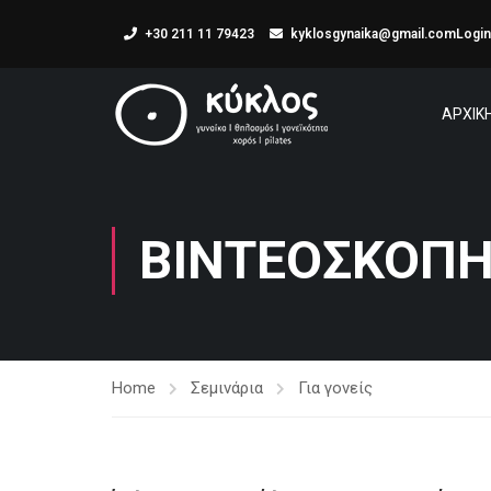
+30 211 11 79423
kyklosgynaika@gmail.com
Login
ΑΡΧΙΚ
ΒΙΝΤΕΟΣΚΟΠ
Home
Σεμινάρια
Για γονείς