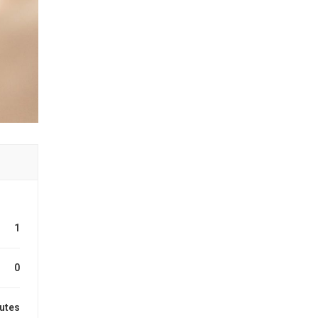
1
0
utes