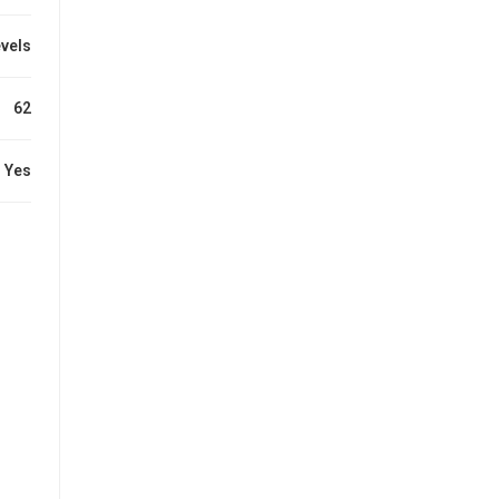
evels
62
Yes