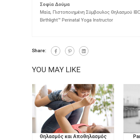
Σοφία Δούμα
Μαία, Πιστοποιημένη Σύμβουλος Θηλασμού IBCLC
Birthlight™ Perinatal Yoga Instructor
Share:
YOU MAY LIKE
 βρέφη
Θηλασμός και Αποθηλασμός
Pa