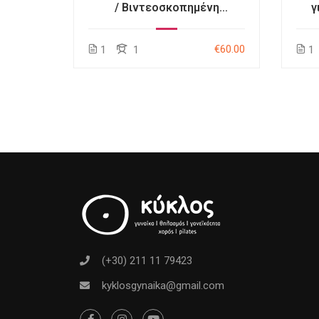
/ Βιντεοσκοπημένη
γ
ινάριο
Συνάντηση
ετ
€20.00
€60.00
1
1
1
(+30) 211 11 79423
kyklosgynaika@gmail.com