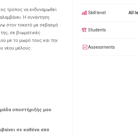
εσος τρόπος να ενδυναμωθεί
Skill level
All l
ναλαμβάνει. Η συνάντηση
άνω στον τοκετό με σεβασμό
Students
 της, σε βιωματικές
ού με το μωρό τους και την
Assessments
ου νέου μέλους.
ομάδα υποστήριξής μου
μβαίνει σε καθένα από