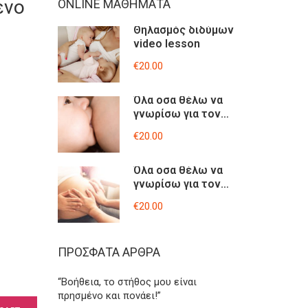
ένο
ONLINE ΜΑΘΉΜΑΤΑ
Θηλασμός διδύμων
video lesson
€20.00
Όλα οσα θέλω να
γνωρίσω για τον
θηλασμό-video
€20.00
lesson
Όλα οσα θέλω να
γνωρίσω για τον
τοκετό μου-
€20.00
Βιντεοσκοπημένο
σεμινάριο
ΠΡΌΣΦΑΤΑ ΆΡΘΡΑ
“Βοήθεια, το στήθος μου είναι
πρησμένο και πονάει!”