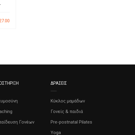
– Βιντεοσκοπημένο
ή-
Σεμινάριο
Βιντε
27.00
€20.00
1
6
1
ΟΣΤΗΡΙΞΗ
ΔΡΑΣΕΙΣ
κυμοσύνη
Κύκλος μαμάδων
aching
Γονείς & παιδιά
παίδευση Γονέων
Pre-postnatal Pilates
Yoga