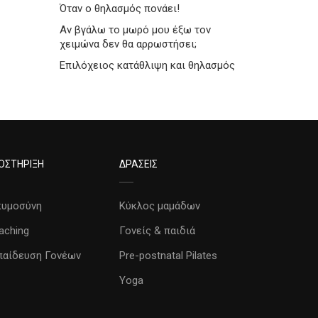
Όταν ο θηλασμός πονάει!
Αν βγάλω το μωρό μου έξω τον
χειμώνα δεν θα αρρωστήσει;
Επιλόχειος κατάθλιψη και θηλασμός
ΟΣΤΗΡΙΞΗ
ΔΡΑΣΕΙΣ
κυμοσύνη
Κύκλος μαμάδων
aching
Γονείς & παιδιά
παίδευση Γονέων
Pre-postnatal Pilates
Yoga