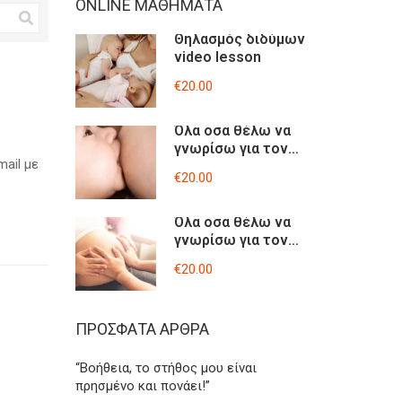
ONLINE ΜΑΘΉΜΑΤΑ
Θηλασμός διδύμων
video lesson
€20.00
Όλα οσα θέλω να
γνωρίσω για τον
mail με
θηλασμό-video
€20.00
lesson
Όλα οσα θέλω να
γνωρίσω για τον
τοκετό μου-
€20.00
Βιντεοσκοπημένο
σεμινάριο
ΠΡΌΣΦΑΤΑ ΆΡΘΡΑ
“Βοήθεια, το στήθος μου είναι
πρησμένο και πονάει!”