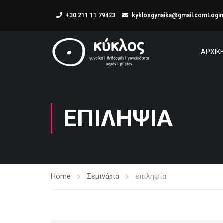
+30 211 11 79423
kyklosgynaika@gmail.com
Login
ΑΡΧΙΚ
ΕΠΙΛΗΨΊΑ
Home
Σεμινάρια
επιληψία