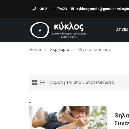
+30 211 11 79423
kyklosgynaika@gmail.com
Login
ΑΡΧΙΚ
Home
Σεμινάρια
Βιντεοσκοπημένα
Προβολή 1-8 απο 8 αποτελέσματα
Θηλα
Συνά