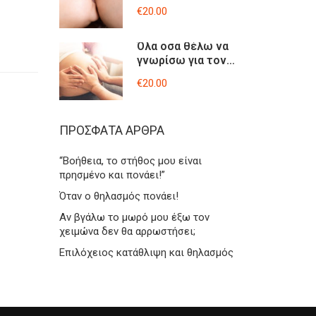
θηλασμό-video
€20.00
lesson
Όλα οσα θέλω να
γνωρίσω για τον
τοκετό μου-
€20.00
Βιντεοσκοπημένο
σεμινάριο
ΠΡΌΣΦΑΤΑ ΆΡΘΡΑ
“Βοήθεια, το στήθος μου είναι
πρησμένο και πονάει!”
Όταν ο θηλασμός πονάει!
Αν βγάλω το μωρό μου έξω τον
χειμώνα δεν θα αρρωστήσει;
Επιλόχειος κατάθλιψη και θηλασμός