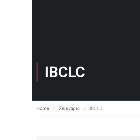
IBCLC
Home
Σεμινάρια
IBCLC