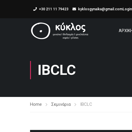
+30 211 11 79423
kyklosgynaika@gmail.com
Login
ΑΡΧΙΚ
IBCLC
Home
Σεμινάρια
IBCLC