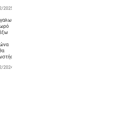
2/2025
βγάλω
μωρό
 έξω
μώνα
θα
ωστήσει;
2/2024