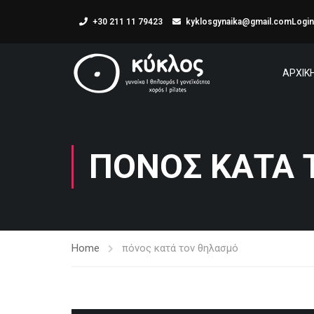
+30 211 11 79423
kyklosgynaika@gmail.com
Login
ΑΡΧΙΚ
ΠΌΝΟΣ ΚΑΤΆ
Home
πόνος κατά τον θηλασμό