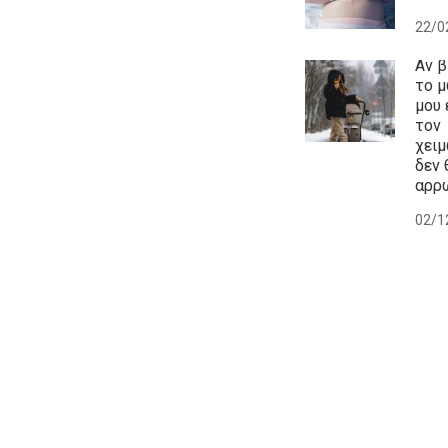
22/0
Αν 
το 
μου
τον
χει
δεν 
αρρ
02/1