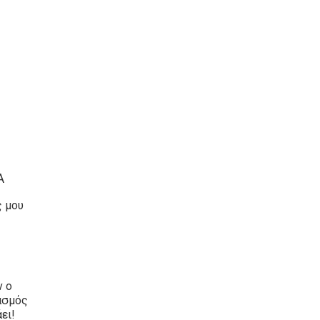
Α
ς μου
 ο
ασμός
ει!