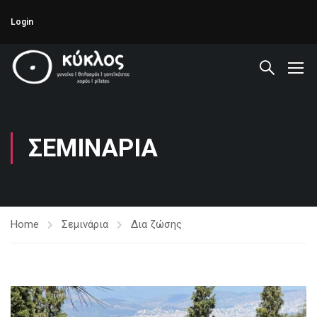
Login
ΣΕΜΙΝΆΡΙΑ
Home
Σεμινάρια
Δια ζώσης