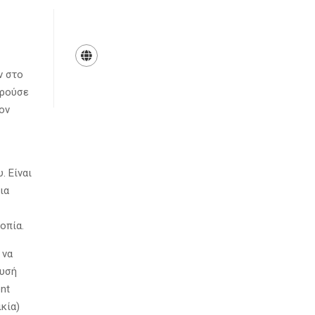
ν στο
ηρούσε
ον
. Είναι
ια
οπία.
 να
ευσή
nt
ικία)