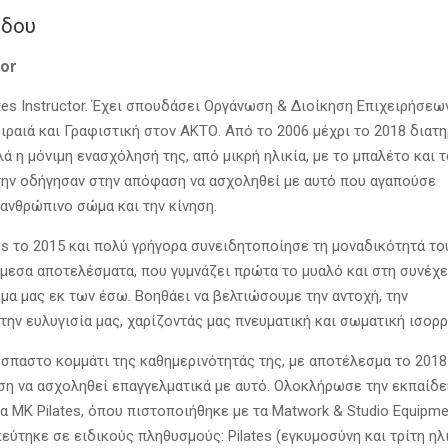
ίδου
tor
ates Instructor. Έχει σπουδάσει Οργάνωση & Διοίκηση Επιχειρήσεω
ιραιά και Γραφιστική στον ΑΚΤΟ. Από το 2006 μέχρι το 2018 διατ
ά η μόνιμη ενασχόλησή της, από μικρή ηλικία, με το μπαλέτο και τ
την οδήγησαν στην απόφαση να ασχοληθεί με αυτό που αγαπούσε
ανθρώπινο σώμα και την κίνηση.
es το 2015 και πολύ γρήγορα συνειδητοποίησε τη μοναδικότητά του
άμεσα αποτελέσματα, που γυμνάζει πρώτα το μυαλό και στη συνέχε
μα μας εκ των έσω. Βοηθάει να βελτιώσουμε την αντοχή, την
 την ευλυγισία μας, χαρίζοντάς μας πνευματική και σωματική ισορρ
όσπαστο κομμάτι της καθημερινότητάς της, με αποτέλεσμα το 2018
ση να ασχοληθεί επαγγελματικά με αυτό. Ολοκλήρωσε την εκπαίδ
α MK Pilates, όπου πιστοποιήθηκε με τα Matwork & Studio Equipme
κεύτηκε σε ειδικούς πληθυσμούς: Pilates (εγκυμοσύνη και τρίτη ηλ