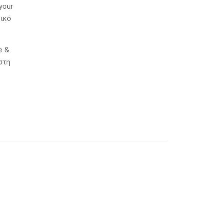
your
σικό
e &
στη