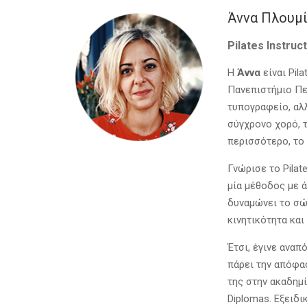
Άννα Πλουμ
Pilates Instruc
Η
Άννα
είναι Pil
Πανεπιστήμιο Πε
τυπογραφείο, αλλ
σύγχρονο χορό, 
περισσότερο, το 
Γνώρισε το Pilat
μία μέθοδος με 
δυναμώνει το σώ
κινητικότητα και
Έτσι, έγινε αναπ
πάρει την απόφα
της στην ακαδημί
Diplomas. Eξειδι