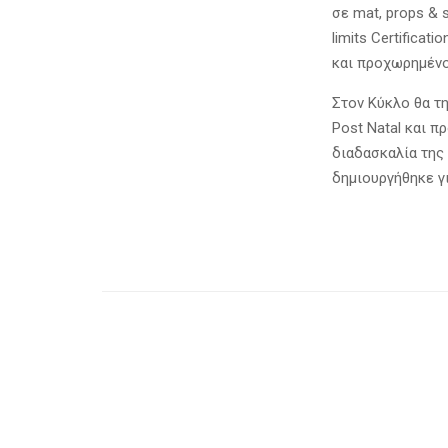
σε mat, props & 
limits Certifica
και προχωρημένο 
Στον Κύκλο θα τη
Post Natal και π
διαδασκαλία της 
δημιουργήθηκε γι