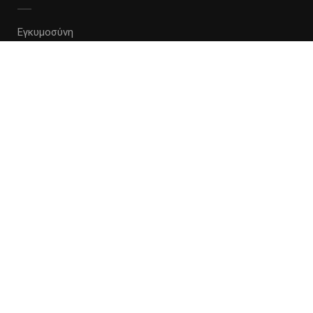
Εγκυμοσύνη
Coaching
Εκπαίδευση Γονέων
ΔΡΑΣΕΙΣ
Κύκλος μαμάδων
Γονείς & παιδιά
Pre-postnatal Pilates
Yoga
All rights reserved KyklosGynaika - 2021