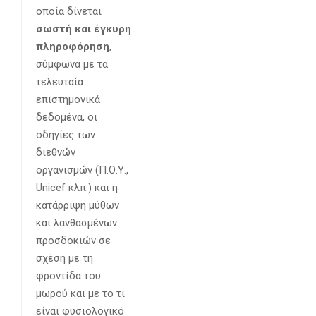
οποία δίνεται
σωστή και έγκυρη
πληροφόρηση
,
σύμφωνα με τα
τελευταία
επιστημονικά
δεδομένα, οι
οδηγίες των
διεθνών
οργανισμών (Π.Ο.Υ.,
Unicef κλπ.) και η
κατάρριψη μύθων
και λανθασμένων
προσδοκιών σε
σχέση με τη
φροντίδα του
μωρού και με το τι
είναι φυσιολογικό