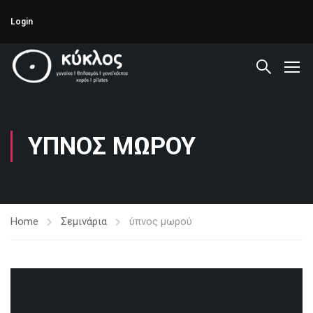
Login
ΎΠΝΟΣ ΜΩΡΟΎ
Home
Σεμινάρια
ύπνος μωρού