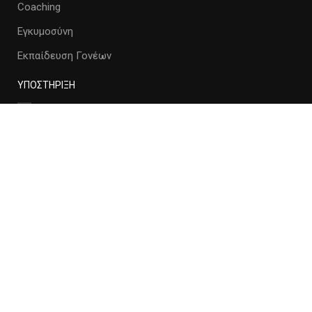
Coaching
Εγκυμοσύνη
Εκπαίδευση Γονέων
ΥΠΟΣΤΗΡΙΞΗ
Εγκυμοσύνη
Coaching
Εκπαίδευση Γονέων
ΔΡΑΣΕΙΣ
Κύκλος μαμάδων
Γονείς & παιδιά
Pre-postnatal Pilates