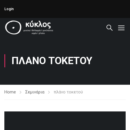
Login
ΠΛΆΝΟ ΤΟΚΕΤΟΎ
Home
Σεμινάρια
πλάνο τοκετού