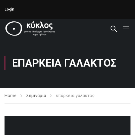
Login
ΕΠΆΡΚΕΙΑ ΓΆΛΑΚΤΟΣ
Home
Σεμινάρια
επάρκεια γάλακτος