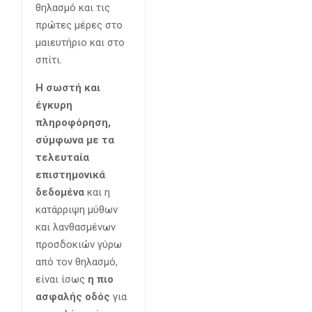
θηλασμό και τις
πρώτες μέρες στο
μαιευτήριο και στο
σπίτι.
Η σωστή και
έγκυρη
πληροφόρηση,
σύμφωνα με τα
τελευταία
επιστημονικά
δεδομένα
και η
κατάρριψη μύθων
και λανθασμένων
προσδοκιών γύρω
από τον θηλασμό,
είναι ίσως
η πιο
ασφαλής οδός
για