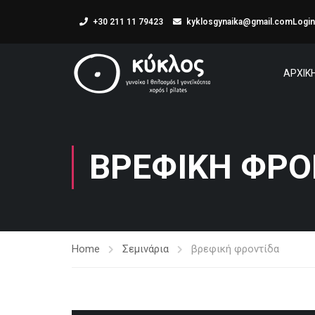
+30 211 11 79423
kyklosgynaika@gmail.com
Login
ΑΡΧΙΚ
ΒΡΕΦΙΚΉ ΦΡΟ
Home
Σεμινάρια
βρεφική φροντίδα